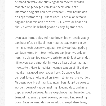
de markt en welke donaties er gedaan moeten worden
maar ten ongenoegen van Jessie heeft Merel deze
informatie nog niet aan hem verschaft. Jessie besluit dan
ook zijn frustraties bij Hiske te uiten. Ik ben al anderhalve
dag aan haar reet aan het zitten…. Ik vertrouw haar ook
niet. Ze verneukt de boel gewoon voegt hij eraan toe.
Even later komt ook Merel naar boven lopen. Jessie vraagt
aan haar of ze de lijst al heeft maar ze laat weten dat ze
hem niet heeft. Jessie vraagt aan Merel waar haar gedrag
vandaan komt. Ik irriteer me kapot aan je antwoordt ze
nors. Ik ook aan jou snauwt Jessie terug. En laat weten dat
hij het vervelend vindt dat hij keer op keer achter haar aan
moet zitten. Merel is het hier niet mee eens en vindt dat ze
het allemaal goed voor elkaar heeft. De twee vallen
behoorlijk tegen elkaar uit en lijken het niet eens te worden.
Als Jessie over Merel haar kledinglijn begint, lijkt ze boos te
worden. Je moet kappen met mijn kleding de grond in te
trappen roept ze boos. Jessie loopt boos naar beneden toe.
Je moet het eens bij jezelf zoeken, verwend kind roept hij
boos. Beter verwend dan verwaarloosd roept Merel terug.