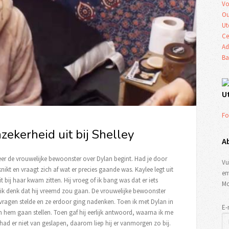
Vo
Ou
Ut
Ce
Ad
Ba
U
Fo
zekerheid uit bij Shelley
A
eer de vrouwelijke bewoonster over Dylan begint. Had je door
Vu
ikt en vraagt zich af wat er precies gaande was. Kaylee legt uit
em
it bij haar kwam zitten. Hij vroeg of ik bang was dat er iets
Mo
ik denk dat hij vreemd zou gaan. De vrouwelijke bewoonster
 vragen stelde en ze erdoor ging nadenken. Toen ik met Dylan in
E-
an hem gaan stellen. Toen gaf hij eerlijk antwoord, waarna ik me
had er niet van geslapen, daarom liep hij er vanmorgen zo bij.