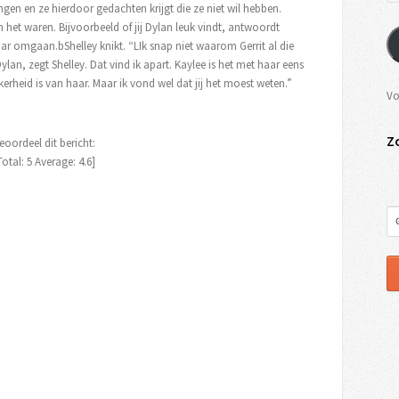
dingen en ze hierdoor gedachten krijgt die ze niet wil hebben.
n het waren. Bijvoorbeeld of jij Dylan leuk vindt, antwoordt
kaar omgaan.bShelley knikt. “LIk snap niet waarom Gerrit al die
ylan, zegt Shelley. Dat vind ik apart. Kaylee is het met haar eens
rheid is van haar. Maar ik vond wel dat jij het moest weten.”
Vo
Z
eoordeel dit bericht:
Total:
5
Average:
4.6
]