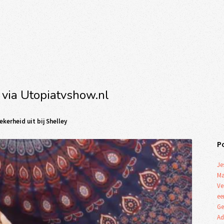
 via Utopiatvshow.nl
kerheid uit bij Shelley
P
Je
Ma
Ve
ee
Ge
Ad