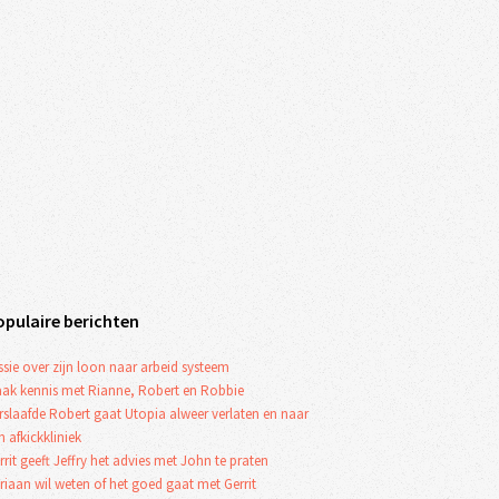
opulaire berichten
ssie over zijn loon naar arbeid systeem
ak kennis met Rianne, Robert en Robbie
rslaafde Robert gaat Utopia alweer verlaten en naar
n afkickkliniek
rrit geeft Jeffry het advies met John te praten
riaan wil weten of het goed gaat met Gerrit