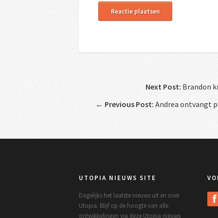
Next Post:
Brandon kr
←
Previous Post:
Andrea ontvangt po
UTOPIA NIEUWS SITE
VO
Dagelijks het laatste nieuws uit en over
Utopia. Blijf op de hoogte van alle
ontwikkelingen via deze Utopia nieuws