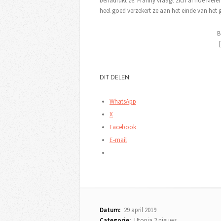
benadrukt ze. Franny vraagt zich af hoe Merel 
heel goed verzekert ze aan het einde van het 
B
DIT DELEN:
WhatsApp
X
Facebook
E-mail
Datum:
29 april 2019
Categorie:
Utopia 2 nieuws