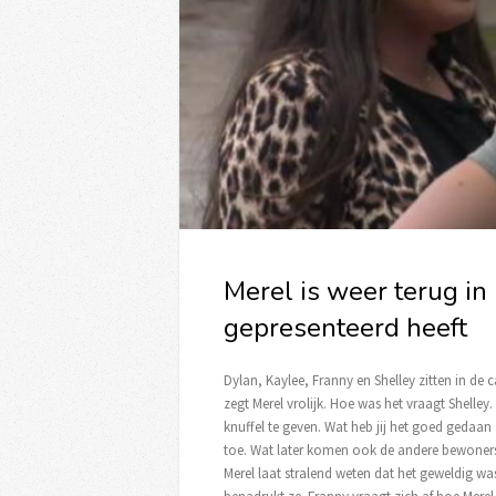
Merel is weer terug i
gepresenteerd heeft
Dylan, Kaylee, Franny en Shelley zitten in de
zegt Merel vrolijk. Hoe was het vraagt Shell
knuffel te geven. Wat heb jij het goed gedaan 
toe. Wat later komen ook de andere bewoners
Merel laat stralend weten dat het geweldig wa