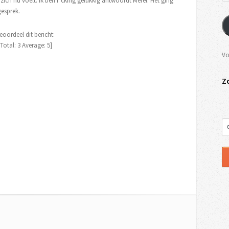
zich nu voelt. Ik ben f*cking gelukkig antwoordt Merel. Het ging
gesprek.
eoordeel dit bericht:
[Total:
3
Average:
5
]
Vo
Z