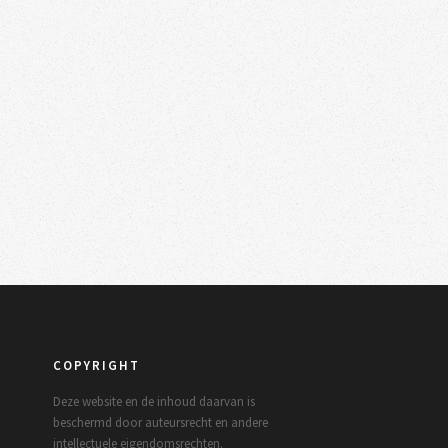
COPYRIGHT
Deze website en de inhoud daarvan is
beschermd door auteursrecht en andere
intellectuele eigendomsrechten.