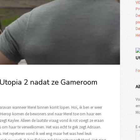
VI
Pr
De
p
De
He
U
Fo
n Utopia 2 nadat ze Gameroom
A
Vu
em
 caravan wanneer Merel binnen komt lopen. Hoi, ik ben er weer
Mo
ey. Hierop komen de bewoners snel naar Merel toe om haar een
zegt Kaylee. Alleen de laatste vraag vond ik rot voegt ze eraan
E-
 om haar te verwelkomen. Het was echt te gek zegt Adriaan.
s. Het repeteren vond ik wel eng maar het was heel leuk