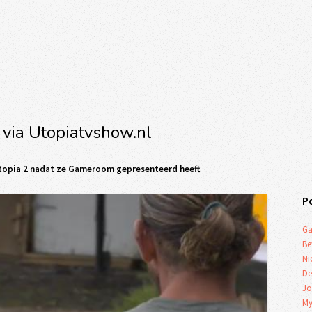
 via Utopiatvshow.nl
 Utopia 2 nadat ze Gameroom gepresenteerd heeft
P
Ga
Be
Ni
De
Jo
My