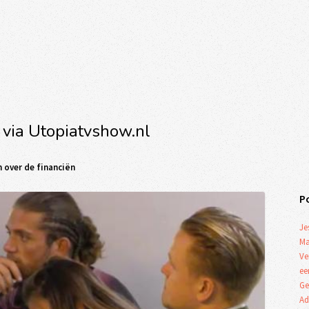
 via Utopiatvshow.nl
 over de financiën
P
Je
Ma
Ve
ee
Ge
Ad