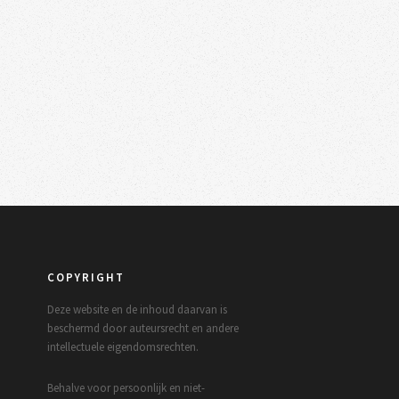
COPYRIGHT
Deze website en de inhoud daarvan is
beschermd door auteursrecht en andere
intellectuele eigendomsrechten.
Behalve voor persoonlijk en niet-