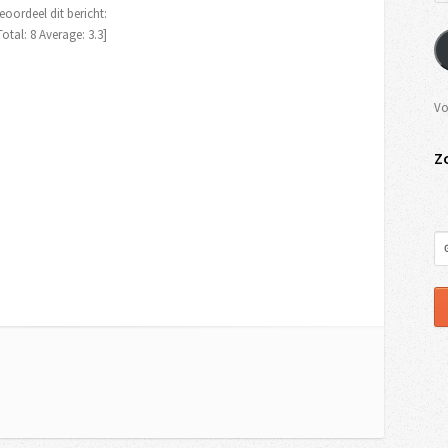
eoordeel dit bericht:
Total:
8
Average:
3.3
]
Vo
Z