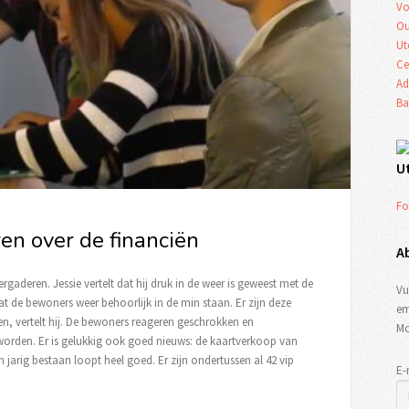
Vo
Ou
Ut
Ce
Ad
Ba
U
Fo
n over de financiën
A
aderen. Jessie vertelt dat hij druk in de weer is geweest met de
Vu
t de bewoners weer behoorlijk in de min staan. Er zijn deze
em
, vertelt hij. De bewoners reageren geschrokken en
Mo
worden. Er is gelukkig ook goed nieuws: de kaartverkoop van
én jarig bestaan loopt heel goed. Er zijn ondertussen al 42 vip
E-