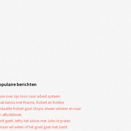
opulaire berichten
ssie over zijn loon naar arbeid systeem
ak kennis met Rianne, Robert en Robbie
rslaafde Robert gaat Utopia alweer verlaten en naar
n afkickkliniek
rrit geeft Jeffry het advies met John te praten
riaan wil weten of het goed gaat met Gerrit