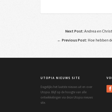
Next Post:
Andrea en Christ
←
Previous Post:
Hoe hebben de
UTOPIA NIEUWS SITE
VO
Dagelijks het laatste nieuws uit en over
Utopia. Blijf op de hoogte van alle
ontwikkelingen via deze Utopia nieuws
site.