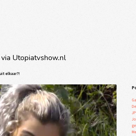
 via Utopiatvshow.nl
it elkaar?!
P
Ga
De
JP
Jo
ge
Me