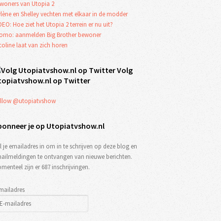
woners van Utopia 2
lène en Shelley vechten met elkaar in de modder
DEO: Hoe ziet het Utopia 2 terrein er nu uit?
omo: aanmelden Big Brother bewoner
coline laat van zich horen
Volg
topiatvshow.nl op Twitter
llow @utopiatvshow
bonneer je op Utopiatvshow.nl
l je emailadres in om in te schrijven op deze blog en
ailmeldingen te ontvangen van nieuwe berichten.
menteel zijn er 687 inschrijvingen.
mailadres