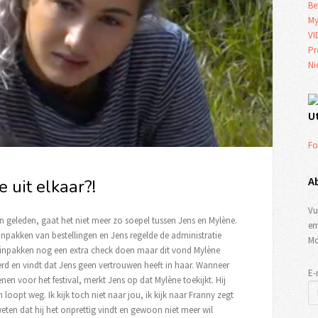
Be
My
VI
Pr
Ni
U
Fo
A
 uit elkaar?!
Vu
n geleden, gaat het niet meer zo soepel tussen Jens en Mylène.
em
npakken van bestellingen en Jens regelde de administratie
Mo
t inpakken nog een extra check doen maar dit vond Mylène
erd en vindt dat Jens geen vertrouwen heeft in haar. Wanneer
E-
n voor het festival, merkt Jens op dat Mylène toekijkt. Hij
loopt weg. Ik kijk toch niet naar jou, ik kijk naar Franny zegt
ten dat hij het onprettig vindt en gewoon niet meer wil