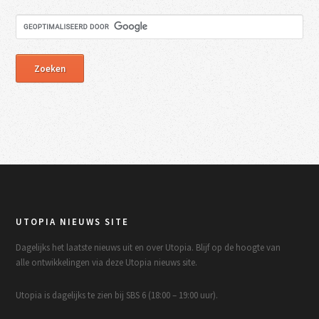
UTOPIA NIEUWS SITE
Dagelijks het laatste nieuws uit en over Utopia. Blijf op de hoogte van
alle ontwikkelingen via deze Utopia nieuws site.
Utopia is dagelijks te zien bij SBS 6 (18:00 – 19:00 uur).