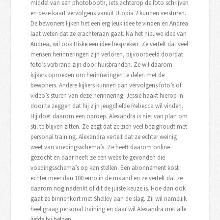
middel van een photobooth, iets achterop de foto schrijven
en deze kaart vervolgens vanuit Utopia 2 kunnen versturen.
De bewoners lijken het een erg leuk idee te vinden en Andrea
laat weten dat ze erachteraan gaat. Na het nieuwe idee van
Andrea, wil ook Hiske een idee bespreken. Ze vertelt dat veel
mensen herinneringen zijn verloren, bijvoorbeeld doordat
foto’s verbrand zijn door huisbranden. Ze wil daarom
kijkers oproepen om herinneringen te delen met de
bewoners. Andere kijkers kunnen dan vervolgens foto’s of
video’s sturen van deze herinnering. Jessie haakt hierop in
door te zeggen dat hij zijn jeugdliefde Rebecca wil vinden.
Hij doet daarom een oproep. Alexandra is niet van plan om
stil te blijven zitten. Ze zegt dat ze zich veel bezighoudt met
personal training. Alexandra vertelt dat ze echter weinig
weet van voedingsschema’s. Ze heeft daarom online
gezocht en daar heeft ze een website gevonden die
voedingsschema’s op kan stellen. Een abonnement kost
echter meer dan 100 euro in de maand en ze vertelt dat ze
daarom nog nadenkt of dit de juiste keuze is. Hoe dan ook
gaat ze binnenkort met Shelley aan de slag. Zij wil namelijk
heel graag personal training en daar wil Alexandra met alle
liefde bij helpen.