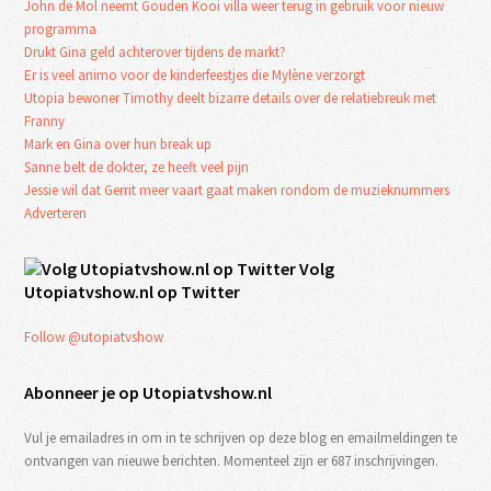
John de Mol neemt Gouden Kooi villa weer terug in gebruik voor nieuw
programma
Drukt Gina geld achterover tijdens de markt?
Er is veel animo voor de kinderfeestjes die Mylène verzorgt
Utopia bewoner Timothy deelt bizarre details over de relatiebreuk met
Franny
Mark en Gina over hun break up
Sanne belt de dokter, ze heeft veel pijn
Jessie wil dat Gerrit meer vaart gaat maken rondom de muzieknummers
Adverteren
Volg
Utopiatvshow.nl op Twitter
Follow @utopiatvshow
Abonneer je op Utopiatvshow.nl
Vul je emailadres in om in te schrijven op deze blog en emailmeldingen te
ontvangen van nieuwe berichten. Momenteel zijn er 687 inschrijvingen.