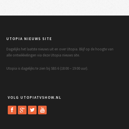
UTOPIA NIEUWS SITE
Dagelijks het laatste nieuws uit en over Utopia. Blijf op de hoogte van
alle ontwikkelingen via deze Utopia nieuws site.
Utopia is dagelijks te zien bij SBS 6 (18:00 – 19:00 uur).
VOLG UTOPIATVSHOW.NL