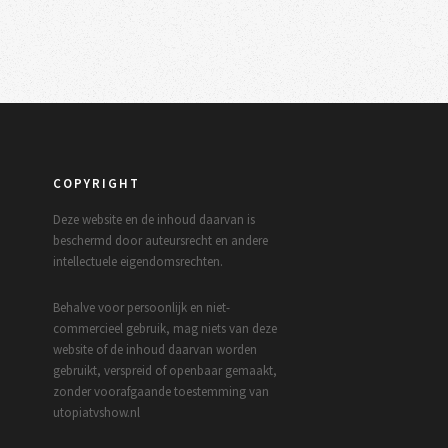
COPYRIGHT
Deze website en de inhoud daarvan is
beschermd door auteursrecht en andere
intellectuele eigendomsrechten.
Behalve voor persoonlijk en niet-
commercieel gebruik, mag niets van deze
website of de inhoud daarvan worden
gebruikt, verspreid of openbaar gemaakt,
zonder voorafgaande toestemming van
utopiatvshow.nl