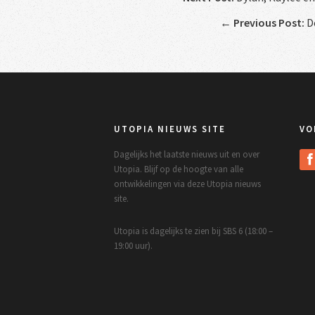
←
Previous Post:
De
UTOPIA NIEUWS SITE
VO
Dagelijks het laatste nieuws uit en over
Utopia. Blijf op de hoogte van alle
ontwikkelingen via deze Utopia nieuws
site.
Utopia is dagelijks te zien bij SBS 6 (18:00 –
19:00 uur).