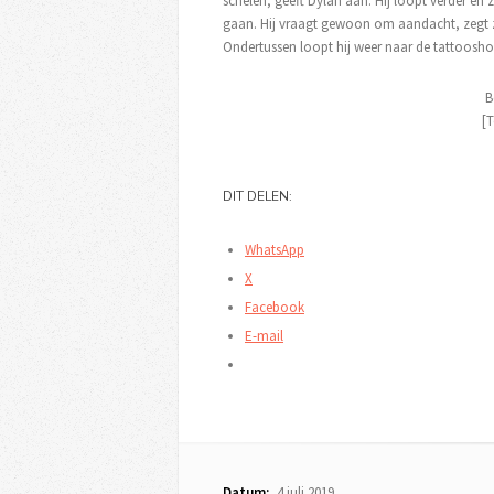
schelen, geeft Dylan aan. Hij loopt verder en
gaan. Hij vraagt gewoon om aandacht, zegt ze
Ondertussen loopt hij weer naar de tattooshop
B
[T
DIT DELEN:
WhatsApp
X
Facebook
E-mail
Datum:
4 juli 2019