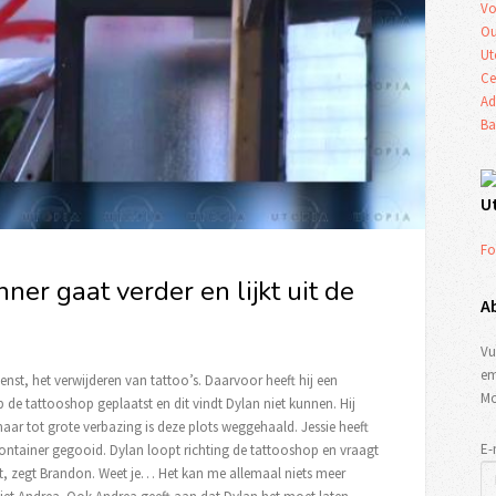
Vo
Ou
Ut
Ce
Ad
Ba
U
Fo
er gaat verder en lijkt uit de
A
Vu
em
ienst, het verwijderen van tattoo’s. Daarvoor heeft hij een
Mo
e tattooshop geplaatst en dit vindt Dylan niet kunnen. Hij
ar tot grote verbazing is deze plots weggehaald. Jessie heeft
E-
container gegooid. Dylan loopt richting de tattooshop en vraagt
et, zegt Brandon. Weet je… Het kan me allemaal niets meer