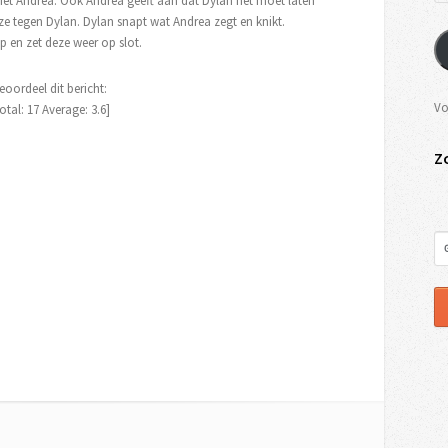
 ziet Andrea. Ook Andrea geeft aan dat Dylan het moet laten
 tegen Dylan. Dylan snapt wat Andrea zegt en knikt.
 en zet deze weer op slot.
eoordeel dit bericht:
Vo
otal:
17
Average:
3.6
]
Z