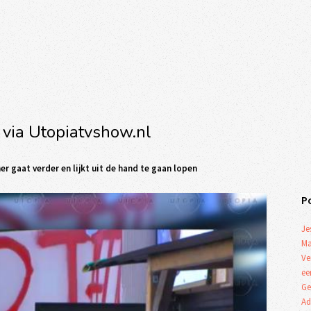
 via Utopiatvshow.nl
r gaat verder en lijkt uit de hand te gaan lopen
P
Je
Ma
Ve
ee
Ge
Ad