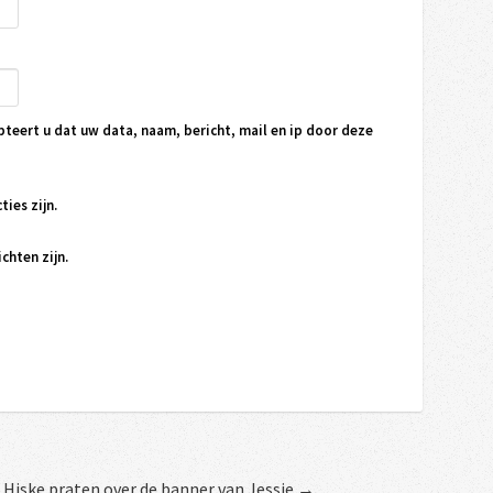
pteert u dat uw data, naam, bericht, mail en ip door deze
ties zijn.
chten zijn.
 Hiske praten over de banner van Jessie →