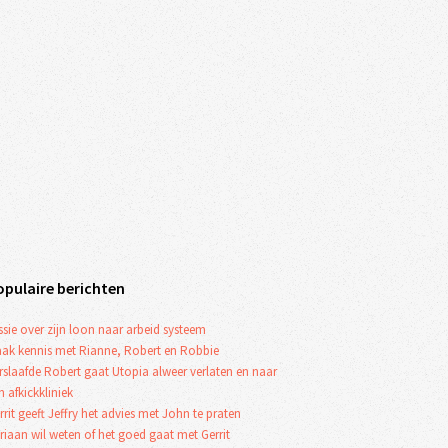
opulaire berichten
ssie over zijn loon naar arbeid systeem
ak kennis met Rianne, Robert en Robbie
rslaafde Robert gaat Utopia alweer verlaten en naar
n afkickkliniek
rrit geeft Jeffry het advies met John te praten
riaan wil weten of het goed gaat met Gerrit