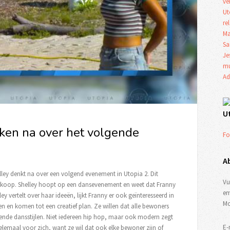
ve
Ut
re
Ma
Sa
Je
mu
Ad
U
ken na over het volgende
Fo
A
lley denkt na over een volgend evenement in Utopia 2. Dit
Vu
koop. Shelley hoopt op een dansevenement en weet dat Franny
em
 vertelt over haar ideeën, lijkt Franny er ook geïnteresseerd in
Mo
n en komen tot een creatief plan. Ze willen dat alle bewoners
nde dansstijlen. Niet iedereen hip hop, maar ook modern zegt
E-
 helemaal voor zich, want ze wil dat ook elke bewoner zijn of