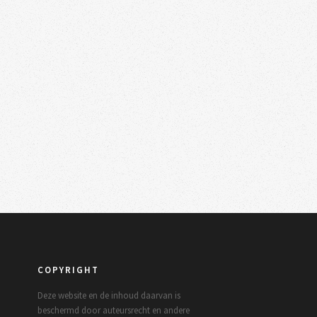
COPYRIGHT
Deze website en de inhoud daarvan is
beschermd door auteursrecht en andere