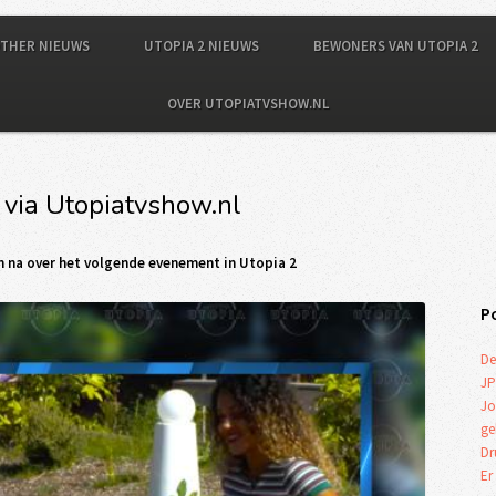
OTHER NIEUWS
UTOPIA 2 NIEUWS
BEWONERS VAN UTOPIA 2
OVER UTOPIATVSHOW.NL
 via Utopiatvshow.nl
n na over het volgende evenement in Utopia 2
P
De
JP
Jo
ge
Dr
Er