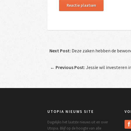
Next Post:
Deze zaken hebben de bewoner
←
Previous Post:
Jessie wil investeren i
UTOPIA NIEUWS SITE
VO
Dagelijks het laatste nieuws uit en over
Utopia. Blijf op de hoogte van alle