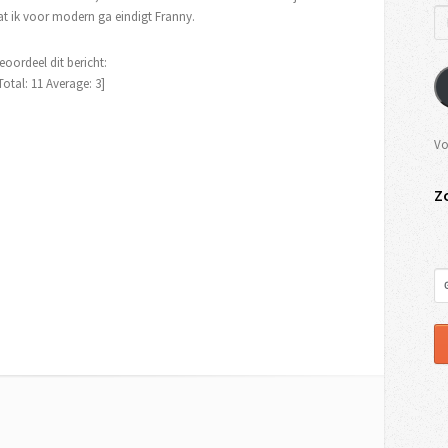
at ik voor modern ga eindigt Franny.
eoordeel dit bericht:
Total:
11
Average:
3
]
Vo
Z