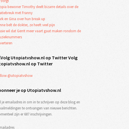
rzorgt
opia bewoner Timothy deelt bizarre details over de
latiebreuk met Franny
rk en Gina over hun break up
nne belt de dokter, ze heeft veel pijn
ssie wil dat Gerrit meer vaart gaat maken rondom de
zieknummers
verteren
Volg
topiatvshow.nl op Twitter
llow @utopiatvshow
bonneer je op Utopiatvshow.nl
l je emailadres in om in te schrijven op deze blog en
ailmeldingen te ontvangen van nieuwe berichten.
menteel zijn er 687 inschrijvingen.
mailadres