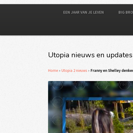
EEN JAAR VAN JE LEVEN
BIG BR
Utopia nieuws en updates
Home
»
Utopia 2 nieuws
»
Franny en Shelley denke