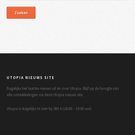
UTOPIA NIEUWS SITE
Dagelijks het laatste nieuws uit en over Utopia. Blijf op de hoogte van
alle ontwikkelingen via deze Utopia nieuws site.
Utopia is dagelijks te zien bij SBS 6 (18:00 – 19:00 uur).