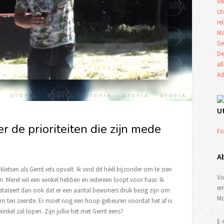
ve
Ut
re
Ma
Ge
De
al
Ad
U
er de prioriteiten die zijn mede
Fo
A
letsen als Gerrit iets opvalt. Ik vind dit héél bijzonder om te zien
Vu
an. Merel wil een winkel hebben en iedereen loopt voor haar. Ik
em
onstateert dan ook dat er een aantal bewoners druk bezig zijn om
Mo
 hem ten zeerste. Er moet nog een hoop gebeuren voordat het af is
inkel zal lopen. Zijn jullie het met Gerrit eens?
E-