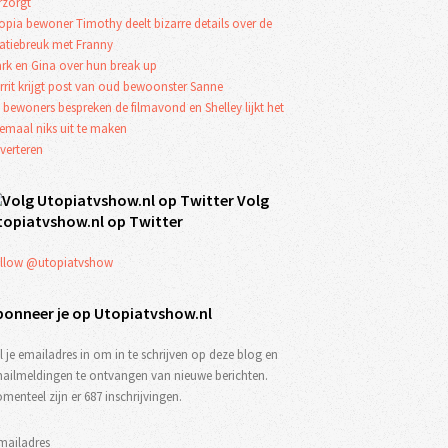
rzorgt
opia bewoner Timothy deelt bizarre details over de
latiebreuk met Franny
rk en Gina over hun break up
rrit krijgt post van oud bewoonster Sanne
 bewoners bespreken de filmavond en Shelley lijkt het
lemaal niks uit te maken
verteren
Volg
topiatvshow.nl op Twitter
llow @utopiatvshow
bonneer je op Utopiatvshow.nl
l je emailadres in om in te schrijven op deze blog en
ailmeldingen te ontvangen van nieuwe berichten.
menteel zijn er 687 inschrijvingen.
mailadres