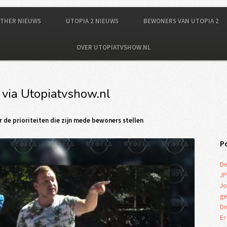
OTHER NIEUWS
UTOPIA 2 NIEUWS
BEWONERS VAN UTOPIA 2
OVER UTOPIATVSHOW.NL
 via Utopiatvshow.nl
r de prioriteiten die zijn mede bewoners stellen
P
De
JP
Jo
ge
Dr
Er