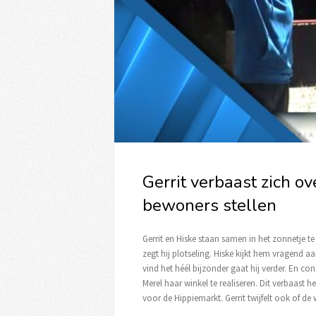
Gerrit verbaast zich ov
bewoners stellen
Gerrit en Hiske staan samen in het zonnetje te k
zegt hij plotseling. Hiske kijkt hem vragend a
vind het héél bijzonder gaat hij verder. En c
Merel haar winkel te realiseren. Dit verbaast
voor de Hippiemarkt. Gerrit twijfelt ook of de w