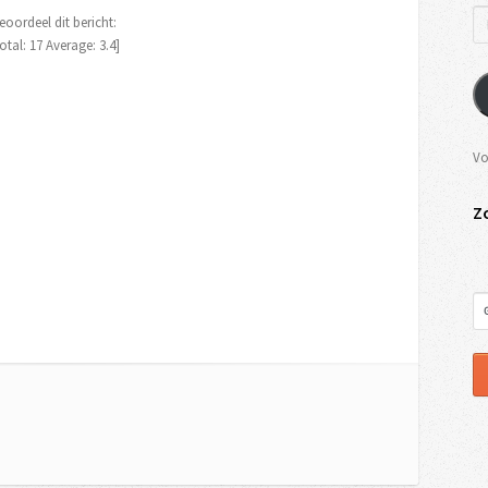
eoordeel dit bericht:
otal:
17
Average:
3.4
]
Vo
Z