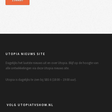
UTOPIA NIEUWS SITE
Dagelijks het laatste nieuws uit en over Utopia. Blijf op de hoogte van
alle ontwikkelingen via deze Utopia nieuws site.
Utopia is dagelijks te zien bij SBS 6 (18:00 – 19:00 uur).
VOLG UTOPIATVSHOW.NL