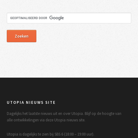
UTOPIA NIEUWS SITE
Dagelijks het laatste nieuws uit en over Utopia. Blijf op de hoogte van
alle ontwikkelingen via deze Utopia nieuws site.
Utopia is dagelijks te zien bij SBS 6 (18:00 – 19:00 uur).