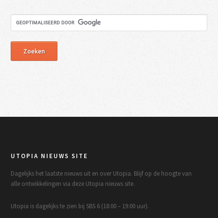
UTOPIA NIEUWS SITE
Dagelijks het laatste nieuws uit en over Utopia. Blijf op de hoogte van
alle ontwikkelingen via deze Utopia nieuws site.
Utopia is dagelijks te zien bij SBS 6 (18:00 – 19:00 uur).