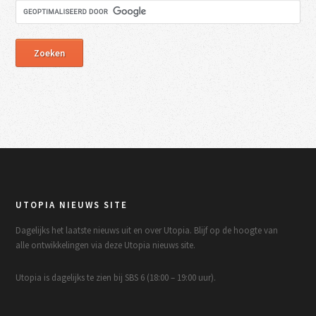
UTOPIA NIEUWS SITE
Dagelijks het laatste nieuws uit en over Utopia. Blijf op de hoogte van
alle ontwikkelingen via deze Utopia nieuws site.
Utopia is dagelijks te zien bij SBS 6 (18:00 – 19:00 uur).