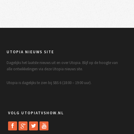
UTOPIA NIEUWS SITE
Dagelijks het laatste nieuws uit en over Utopia. Blijf op de hoogte van
alle ontwikkelingen via deze Utopia nieuws site.
Utopia is dagelijks te zien bij SBS 6 (18:00 – 19:00 uur).
VOLG UTOPIATVSHOW.NL