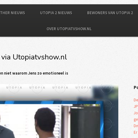
OTHER NIEUWS
UTOPIA 2 NIEUWS
BEWONERS VAN UTOPIA 2
OVER UTOPIATVSHOW.NL
 via Utopiatvshow.nl
pen niet waarom Jens zo emotioneel is
P
De
JP
Jo
ge
Dr
Er