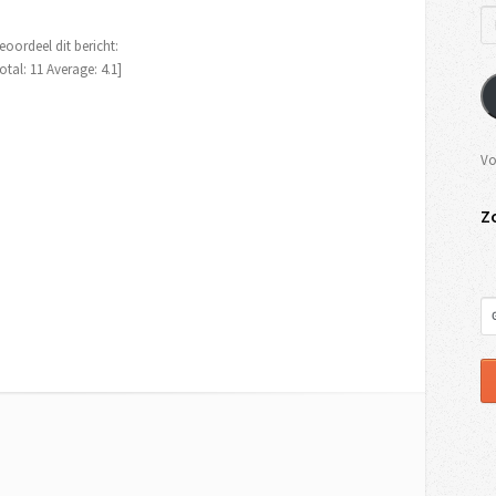
eoordeel dit bericht:
otal:
11
Average:
4.1
]
Vo
Z