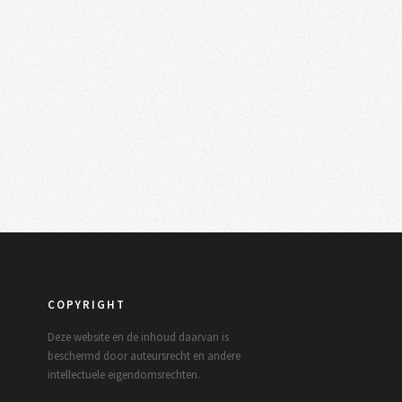
COPYRIGHT
Deze website en de inhoud daarvan is
beschermd door auteursrecht en andere
intellectuele eigendomsrechten.