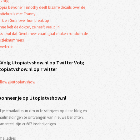
rzorgt
opia bewoner Timothy deelt bizarre details over de
latiebreuk met Franny
rk en Gina over hun break up
nne belt de dokter, ze heeft veel pijn
ssie wil dat Gerrit meer vaart gaat maken rondom de
zieknummers
verteren
Volg
topiatvshow.nl op Twitter
llow @utopiatvshow
bonneer je op Utopiatvshow.nl
l je emailadres in om in te schrijven op deze blog en
ailmeldingen te ontvangen van nieuwe berichten.
menteel zijn er 687 inschrijvingen.
mailadres