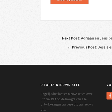
Next Post:
Adriaan en Jens b
←
Previous Post:
Jessie e
UTOPIA NIEUWS SITE
VO
Dagelijks het laatste nieuws uit en over
Utopia. Blijf op de hoogte van alle
ontwikkelingen via deze Utopia nieuws
site.