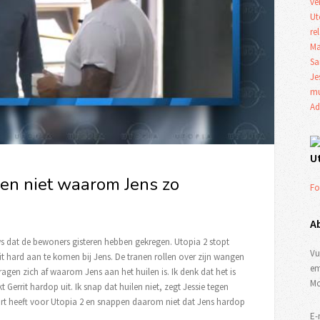
ve
Ut
re
Ma
Sa
Je
mu
Ad
U
jpen niet waarom Jens zo
Fo
A
uws dat de bewoners gisteren hebben gekregen. Utopia 2 stopt
Vu
it hard aan te komen bij Jens. De tranen rollen over zijn wangen
em
 vragen zich af waarom Jens aan het huilen is. Ik denk dat het is
Mo
errit hardop uit. Ik snap dat huilen niet, zegt Jessie tegen
 hart heeft voor Utopia 2 en snappen daarom niet dat Jens hardop
E-