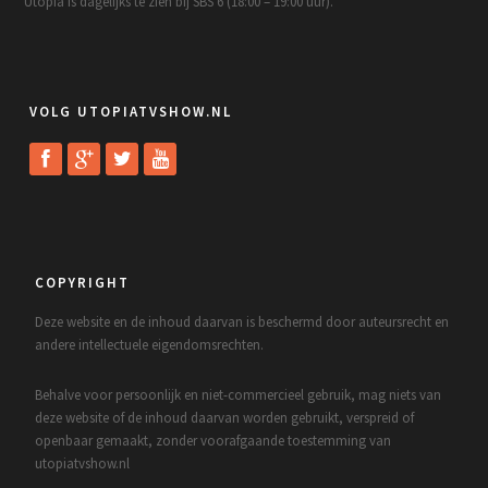
Utopia is dagelijks te zien bij SBS 6 (18:00 – 19:00 uur).
VOLG UTOPIATVSHOW.NL
COPYRIGHT
Deze website en de inhoud daarvan is beschermd door auteursrecht en
andere intellectuele eigendomsrechten.
Behalve voor persoonlijk en niet-commercieel gebruik, mag niets van
deze website of de inhoud daarvan worden gebruikt, verspreid of
openbaar gemaakt, zonder voorafgaande toestemming van
utopiatvshow.nl