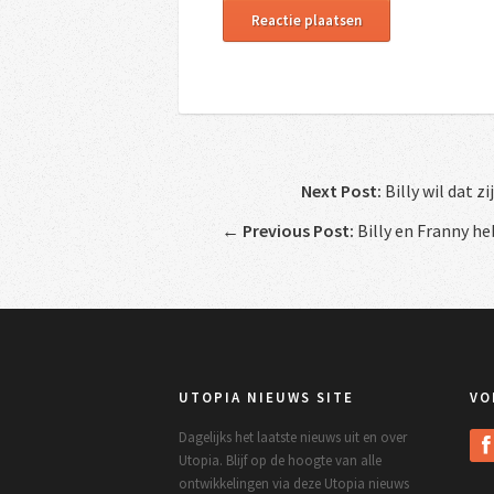
Next Post:
Billy wil dat z
←
Previous Post:
Billy en Franny he
UTOPIA NIEUWS SITE
VO
Dagelijks het laatste nieuws uit en over
Utopia. Blijf op de hoogte van alle
ontwikkelingen via deze Utopia nieuws