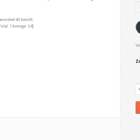
eoordeel dit bericht:
Total:
7
Average:
3.4
]
Vo
Z