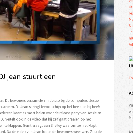
ve
Ut
re
Ma
Sa
Je
mu
Ad
U
DJ jean stuurt een
Fo
A
n. De bewoners verzamelen in de silo bij de computers. Jessie
Vu
rscherm. DJ Jean springt tevoorschijn op het beeld en hij heeft
em
iedereen kaartjes moet halen voor de release party van Jessie en
Mo
 DJ vertelt ook in de video dat hij zelf gaat draaien op het
 te klappen. Gerrit vraagt aan Shelley waarom ze niet klapt.
E-
 hard. Na de video van Jean lopen de bewoners weer weg. Zou de