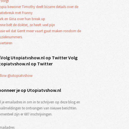
rzorgt
opia bewoner Timothy deelt bizarre details over de
latiebreuk met Franny
rk en Gina over hun break up
nne belt de dokter, ze heeft veel pijn
ssie wil dat Gerrit meer vaart gaat maken rondom de
zieknummers
verteren
Volg
topiatvshow.nl op Twitter
llow @utopiatvshow
bonneer je op Utopiatvshow.nl
l je emailadres in om in te schrijven op deze blog en
ailmeldingen te ontvangen van nieuwe berichten.
menteel zijn er 687 inschrijvingen.
mailadres