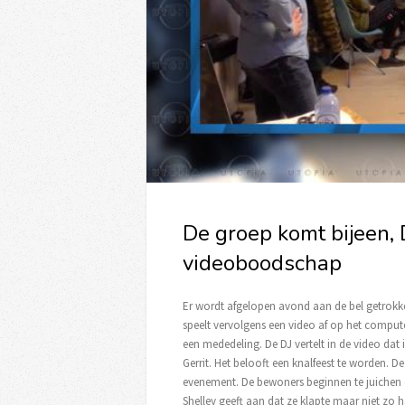
De groep komt bijeen, 
videoboodschap
Er wordt afgelopen avond aan de bel getrokke
speelt vervolgens een video af op het compute
een mededeling. De DJ vertelt in de video dat 
Gerrit. Het belooft een knalfeest te worden. De
evenement. De bewoners beginnen te juichen en
Shelley geeft aan dat ze klapte maar niet zo