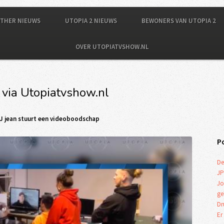
OTHER NIEUWS
UTOPIA 2 NIEUWS
BEWONERS VAN UTOPIA 2
OVER UTOPIATVSHOW.NL
 via Utopiatvshow.nl
DJ jean stuurt een videoboodschap
P
De
JP
Jo
ge
Dr
Er