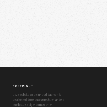
COPYRIGHT
Deze website en de inhoud daarvan is
beschermd door auteursrecht en andere
intellectuele eigendomsrechten.