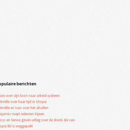
opulaire berichten
ssie over zijn loon naar arbeid systeem
briëlle over haar tijd in Utopia
briëlle en Ivan over het afvallen
njamin roept iedereen bijeen
cco en Senna geven uitleg over de drank die van
opia BV is weggepakt