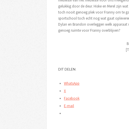
nieuwste van het nieuwste voor ons meegenome
gelukkig door de deur. Hiske en Merel zijn wat 
toch nooit genoeg plek voor Franny om te ga
sportschool toch echt nog wat gaat oplevere
Dylan en Brandon overleggen welk apparaat waa
genoeg ruimte voor Franny overblijven?
B
[T
DIT DELEN:
WhatsApp
X
Facebook
E-mail