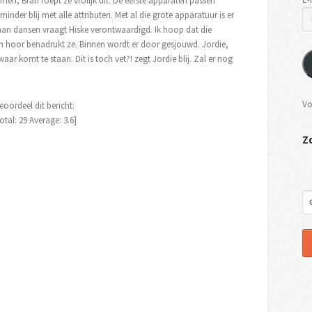
n, Bran roept ze vrolijk uit. De eerste apparaten passen
minder blij met alle attributen. Met al die grote apparatuur is er
an dansen vraagt Hiske verontwaardigd. Ik hoop dat die
n hoor benadrukt ze. Binnen wordt er door gesjouwd. Jordie,
r komt te staan. Dit is toch vet?! zegt Jordie blij. Zal er nog
Vo
eoordeel dit bericht:
otal:
29
Average:
3.6
]
Z