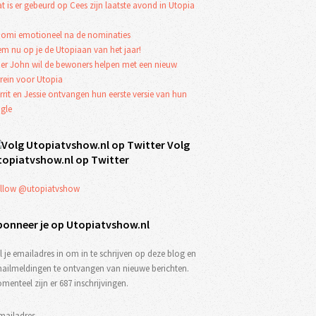
t is er gebeurd op Cees zijn laatste avond in Utopia
omi emotioneel na de nominaties
em nu op je de Utopiaan van het jaar!
er John wil de bewoners helpen met een nieuw
rrein voor Utopia
rrit en Jessie ontvangen hun eerste versie van hun
ngle
Volg
topiatvshow.nl op Twitter
llow @utopiatvshow
bonneer je op Utopiatvshow.nl
l je emailadres in om in te schrijven op deze blog en
ailmeldingen te ontvangen van nieuwe berichten.
menteel zijn er 687 inschrijvingen.
mailadres