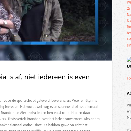
Wa
2?
Na
St
Bo
te
Ge
si
U
a is af, niet iedereen is even
Fo
A
voor de sportschool geleverd. Leveranciers Peter en Glynnis
Vu
t hij tevreden. Het wordt wel nog even spannend of het allemaal
em
 Brandon en Alexandra leiden hen eerst rond. Hier en daar
Mo
ers. Trots vertelt Brandon over het hele bouwproces. Alexandra
 raakt helemaal enthousiast. Ze hebben gewoon echt het
E-