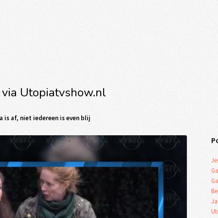
 via Utopiatvshow.nl
is af, niet iedereen is even blij
P
Je
Ga
Ga
Be
Ja
Ut