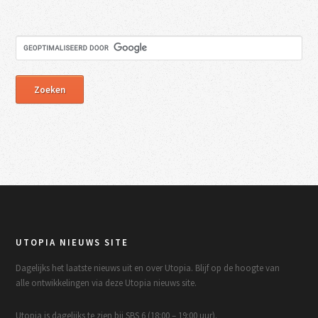
UTOPIA NIEUWS SITE
Dagelijks het laatste nieuws uit en over Utopia. Blijf op de hoogte van
alle ontwikkelingen via deze Utopia nieuws site.
Utopia is dagelijks te zien bij SBS 6 (18:00 – 19:00 uur).