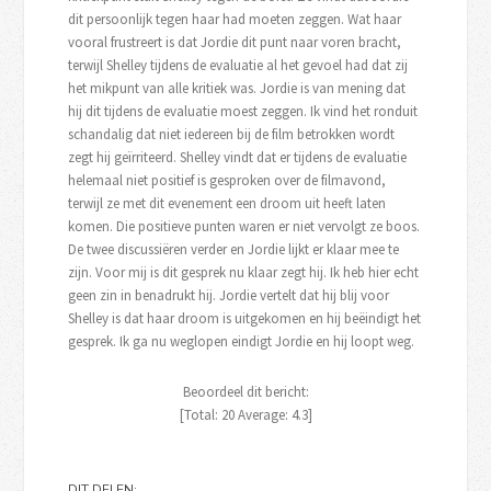
dit persoonlijk tegen haar had moeten zeggen. Wat haar
vooral frustreert is dat Jordie dit punt naar voren bracht,
terwijl Shelley tijdens de evaluatie al het gevoel had dat zij
het mikpunt van alle kritiek was. Jordie is van mening dat
hij dit tijdens de evaluatie moest zeggen. Ik vind het ronduit
schandalig dat niet iedereen bij de film betrokken wordt
zegt hij geïrriteerd. Shelley vindt dat er tijdens de evaluatie
helemaal niet positief is gesproken over de filmavond,
terwijl ze met dit evenement een droom uit heeft laten
komen. Die positieve punten waren er niet vervolgt ze boos.
De twee discussiëren verder en Jordie lijkt er klaar mee te
zijn. Voor mij is dit gesprek nu klaar zegt hij. Ik heb hier echt
geen zin in benadrukt hij. Jordie vertelt dat hij blij voor
Shelley is dat haar droom is uitgekomen en hij beëindigt het
gesprek. Ik ga nu weglopen eindigt Jordie en hij loopt weg.
Beoordeel dit bericht:
[Total:
20
Average:
4.3
]
DIT DELEN: