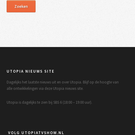
UTOPIA NIEUWS SITE
Dagelijks het laatste nieuws uit en over Utopia. Blijf op de hoogte van
alle ontwikkelingen via deze Utopia nieuws site.
Utopia is dagelijks te zien bij SBS 6 (18:00 – 19:00 uur).
VOLG UTOPIATVSHOW.NL