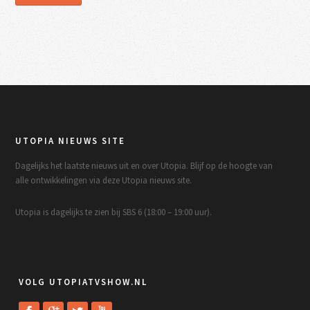
UTOPIA NIEUWS SITE
Dagelijks het laatste nieuws uit en over Utopia. Blijf op de hoogte van
alle ontwikkelingen via deze Utopia nieuws site.
Utopia is dagelijks te zien bij SBS 6 (18:00 – 19:00 uur).
VOLG UTOPIATVSHOW.NL