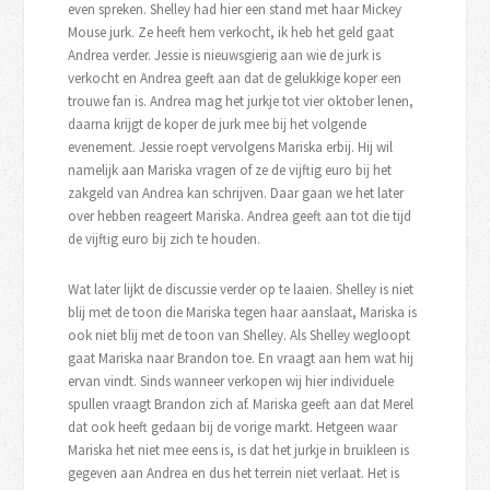
even spreken. Shelley had hier een stand met haar Mickey
Mouse jurk. Ze heeft hem verkocht, ik heb het geld gaat
Andrea verder. Jessie is nieuwsgierig aan wie de jurk is
verkocht en Andrea geeft aan dat de gelukkige koper een
trouwe fan is. Andrea mag het jurkje tot vier oktober lenen,
daarna krijgt de koper de jurk mee bij het volgende
evenement. Jessie roept vervolgens Mariska erbij. Hij wil
namelijk aan Mariska vragen of ze de vijftig euro bij het
zakgeld van Andrea kan schrijven. Daar gaan we het later
over hebben reageert Mariska. Andrea geeft aan tot die tijd
de vijftig euro bij zich te houden.
Wat later lijkt de discussie verder op te laaien. Shelley is niet
blij met de toon die Mariska tegen haar aanslaat, Mariska is
ook niet blij met de toon van Shelley. Als Shelley wegloopt
gaat Mariska naar Brandon toe. En vraagt aan hem wat hij
ervan vindt. Sinds wanneer verkopen wij hier individuele
spullen vraagt Brandon zich af. Mariska geeft aan dat Merel
dat ook heeft gedaan bij de vorige markt. Hetgeen waar
Mariska het niet mee eens is, is dat het jurkje in bruikleen is
gegeven aan Andrea en dus het terrein niet verlaat. Het is