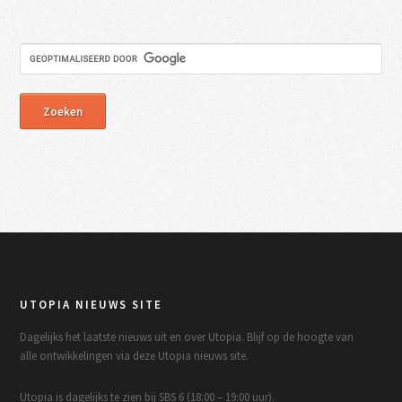
UTOPIA NIEUWS SITE
Dagelijks het laatste nieuws uit en over Utopia. Blijf op de hoogte van
alle ontwikkelingen via deze Utopia nieuws site.
Utopia is dagelijks te zien bij SBS 6 (18:00 – 19:00 uur).