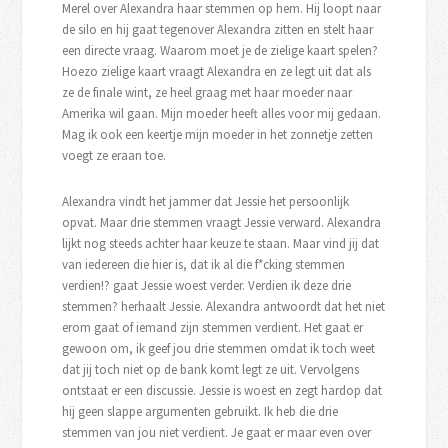
Merel over Alexandra haar stemmen op hem. Hij loopt naar
de silo en hij gaat tegenover Alexandra zitten en stelt haar
een directe vraag. Waarom moet je de zielige kaart spelen?
Hoezo zielige kaart vraagt Alexandra en ze legt uit dat als
ze de finale wint, ze heel graag met haar moeder naar
Amerika wil gaan. Mijn moeder heeft alles voor mij gedaan.
Mag ik ook een keertje mijn moeder in het zonnetje zetten
voegt ze eraan toe.
Alexandra vindt het jammer dat Jessie het persoonlijk
opvat. Maar drie stemmen vraagt Jessie verward. Alexandra
lijkt nog steeds achter haar keuze te staan. Maar vind jij dat
van iedereen die hier is, dat ik al die f*cking stemmen
verdien!? gaat Jessie woest verder. Verdien ik deze drie
stemmen? herhaalt Jessie. Alexandra antwoordt dat het niet
erom gaat of iemand zijn stemmen verdient. Het gaat er
gewoon om, ik geef jou drie stemmen omdat ik toch weet
dat jij toch niet op de bank komt legt ze uit. Vervolgens
ontstaat er een discussie. Jessie is woest en zegt hardop dat
hij geen slappe argumenten gebruikt. Ik heb die drie
stemmen van jou niet verdient. Je gaat er maar even over