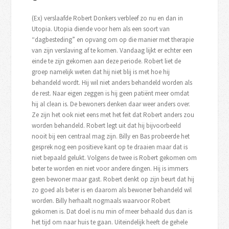
(Ex) verslaafde Robert Donkers verbleef zo nu en dan in
Utopia. Utopia diende voor hem als een soort van
“dagbesteding” en opvang om op die manier met therapie
van zijn verslaving af te komen. Vandaag lijkt er echter een
einde te zijn gekomen aan deze periode. Robert liet de
groep namelijk weten dat hij niet blij is met hoe hij
behandeld wordt. Hij wil niet anders behandeld worden als
de rest. Naar eigen zeggen is hij geen patiënt meer omdat
hij al clean is. De bewoners denken daar weer anders over.
Ze zijn het ook niet eens met het feit dat Robert anders zou
worden behandeld. Robert legt uit dat hij bijvoorbeeld
nooit bij een centraal mag zijn. Billy en Bas probeerde het
gesprek nog een positieve kant op te draaien maar dat is
niet bepaald gelukt. Volgens de twee is Robert gekomen om
beter te worden en niet voor andere dingen. Hij is immers
geen bewoner maar gast. Robert denkt op zijn beurt dat hij
zo goed als beter is en daarom als bewoner behandeld wil
worden. Billy herhaalt nogmaals waarvoor Robert
gekomen is. Dat doel is nu min of meer behaald dus dan is
het tijd om naar huis te gaan. Uiteindelijk heeft de gehele