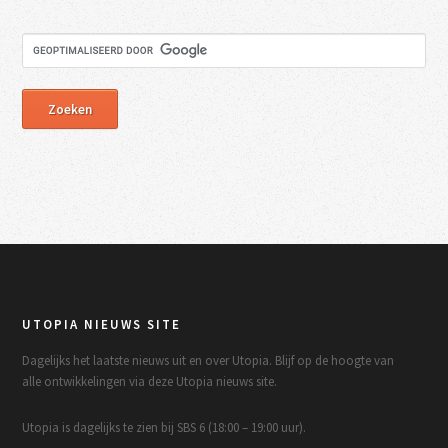
UTOPIA NIEUWS SITE
Dagelijks het laatste nieuws uit en over Utopia. Blijf op de hoogte van
alle ontwikkelingen via deze Utopia nieuws site.
Utopia is dagelijks te zien bij SBS 6 (18:00 – 19:00 uur).