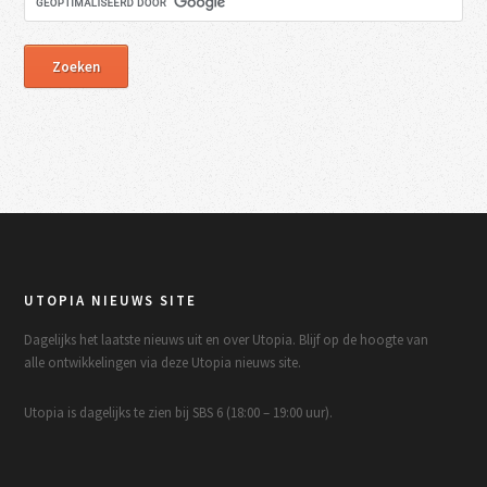
UTOPIA NIEUWS SITE
Dagelijks het laatste nieuws uit en over Utopia. Blijf op de hoogte van
alle ontwikkelingen via deze Utopia nieuws site.
Utopia is dagelijks te zien bij SBS 6 (18:00 – 19:00 uur).