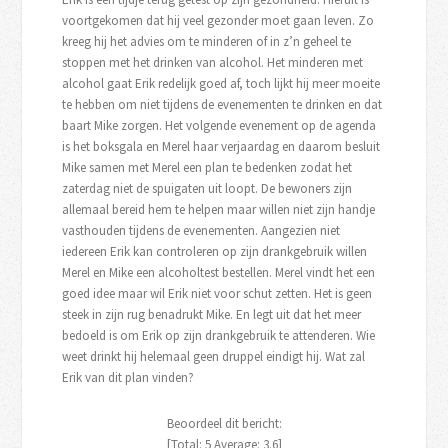
voortgekomen dat hij veel gezonder moet gaan leven. Zo
kreeg hij het advies om te minderen of in z’n geheel te
stoppen met het drinken van alcohol. Het minderen met
alcohol gaat Erik redelijk goed af, toch lijkt hij meer moeite
te hebben om niet tijdens de evenementen te drinken en dat
baart Mike zorgen. Het volgende evenement op de agenda
is het boksgala en Merel haar verjaardag en daarom besluit
Mike samen met Merel een plan te bedenken zodat het
zaterdag niet de spuigaten uit loopt. De bewoners zijn
allemaal bereid hem te helpen maar willen niet zijn handje
vasthouden tijdens de evenementen. Aangezien niet
iedereen Erik kan controleren op zijn drankgebruik willen
Merel en Mike een alcoholtest bestellen. Merel vindt het een
goed idee maar wil Erik niet voor schut zetten. Het is geen
steek in zijn rug benadrukt Mike. En legt uit dat het meer
bedoeld is om Erik op zijn drankgebruik te attenderen. Wie
weet drinkt hij helemaal geen druppel eindigt hij. Wat zal
Erik van dit plan vinden?
Beoordeel dit bericht:
[Total:
5
Average:
3.6
]