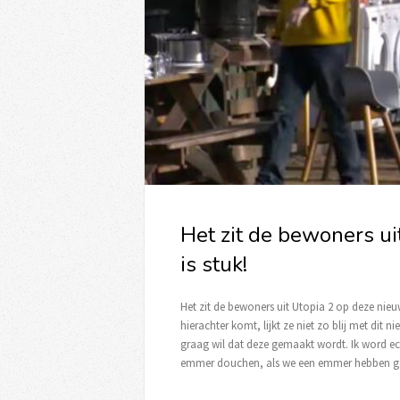
Het zit de bewoners ui
is stuk!
Het zit de bewoners uit Utopia 2 op deze nie
hierachter komt, lijkt ze niet zo blij met dit
graag wil dat deze gemaakt wordt. Ik word ec
emmer douchen, als we een emmer hebben ga