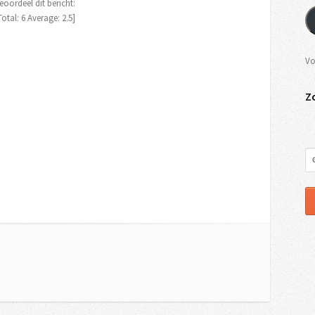
eoordeel dit bericht:
Total:
6
Average:
2.5
]
Vo
Z