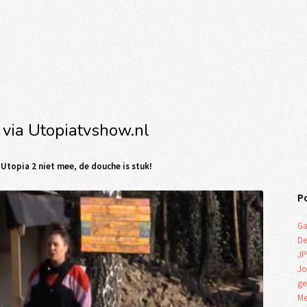
 via Utopiatvshow.nl
 Utopia 2 niet mee, de douche is stuk!
P
Ga
De
JP
Jo
ge
Me