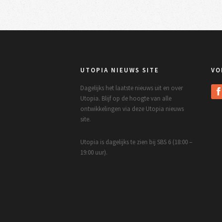
UTOPIA NIEUWS SITE
VO
Dagelijks het laatste nieuws uit en over
Utopia. Blijf op de hoogte van alle
ontwikkelingen via deze Utopia nieuws
site.
Utopia is dagelijks te zien bij SBS 6 (18:00 –
19:00 uur).