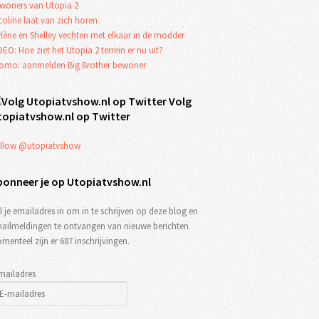
woners van Utopia 2
coline laat van zich horen
lène en Shelley vechten met elkaar in de modder
DEO: Hoe ziet het Utopia 2 terrein er nu uit?
omo: aanmelden Big Brother bewoner
Volg
topiatvshow.nl op Twitter
llow @utopiatvshow
bonneer je op Utopiatvshow.nl
l je emailadres in om in te schrijven op deze blog en
ailmeldingen te ontvangen van nieuwe berichten.
menteel zijn er 687 inschrijvingen.
mailadres