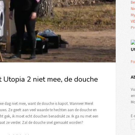
Be
Ni
My
VI
Pr
U
Fo
A
t Utopia 2 niet mee, de douche
Vu
em
Mo
uwe dag niet mee, want de douche is kapot. Wanneer Merel
 nieuws. Ze geeft aan veel waarde te hechten aan de douche en
E-
ht gek, ik moet echt douchen benadrukt ze. Ik ga nu met een
at ze verder. Zal de douche snel gemaakt worden?