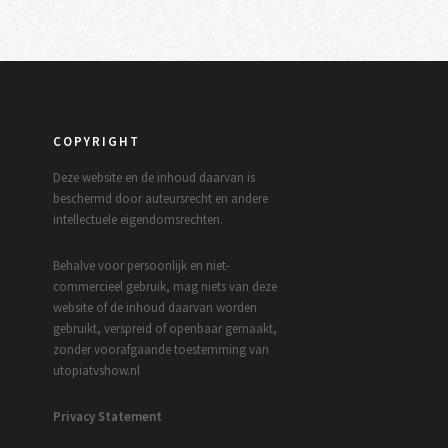
COPYRIGHT
Deze website en de inhoud daarvan is
beschermd door auteursrecht en andere
intellectuele eigendomsrechten.
Behalve voor persoonlijk en niet-
commercieel gebruik, mag niets van deze
website of de inhoud daarvan worden
gebruikt, verspreid of openbaar gemaakt,
zonder voorafgaande toestemming van
utopiatvshow.nl
Privacy Statement