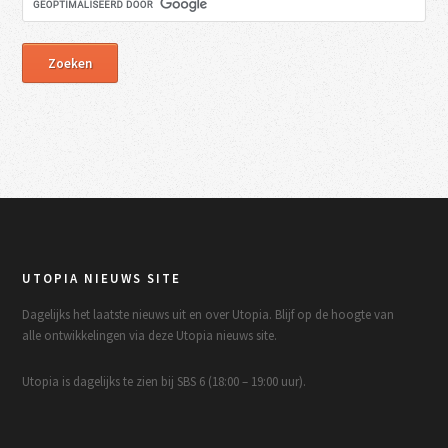
UTOPIA NIEUWS SITE
Dagelijks het laatste nieuws uit en over Utopia. Blijf op de hoogte van
alle ontwikkelingen via deze Utopia nieuws site.
Utopia is dagelijks te zien bij SBS 6 (18:00 – 19:00 uur).