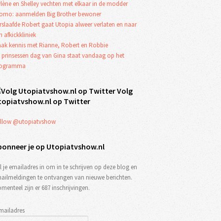
lène en Shelley vechten met elkaar in de modder
omo: aanmelden Big Brother bewoner
rslaafde Robert gaat Utopia alweer verlaten en naar
n afkickkliniek
ak kennis met Rianne, Robert en Robbie
 prinsessen dag van Gina staat vandaag op het
rogramma
Volg
topiatvshow.nl op Twitter
llow @utopiatvshow
bonneer je op Utopiatvshow.nl
l je emailadres in om in te schrijven op deze blog en
ailmeldingen te ontvangen van nieuwe berichten.
menteel zijn er 687 inschrijvingen.
mailadres