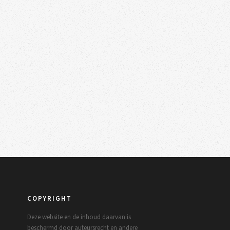
COPYRIGHT
Deze website en de inhoud daarvan is
beschermd door auteursrecht en andere