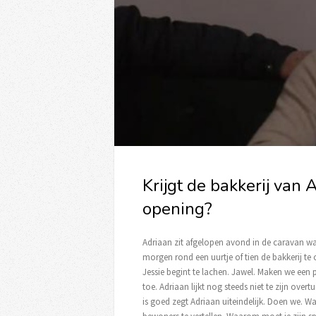
Krijgt de bakkerij van 
opening?
Adriaan zit afgelopen avond in de caravan w
morgen rond een uurtje of tien de bakkerij te 
Jessie begint te lachen. Jawel. Maken we een p
toe. Adriaan lijkt nog steeds niet te zijn overt
is goed zegt Adriaan uiteindelijk. Doen we. W