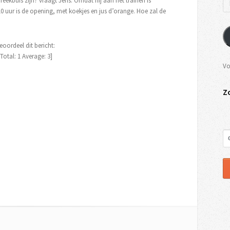
eekbuis zijn? vraagt Jens. Omdat hij aan het trainen is
uur is de opening, met koekjes en jus d’orange. Hoe zal de
eoordeel dit bericht:
[Total:
1
Average:
3
]
Vo
Z