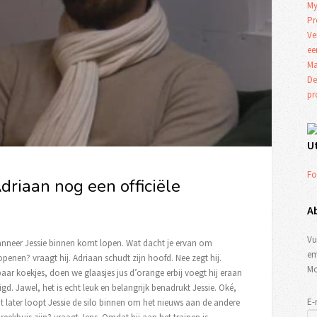
My
Pr
Ve
ee
Ma
De
p
U
Fo
Adriaan nog een officiële
A
Vu
anneer Jessie binnen komt lopen. Wat dacht je ervan om
em
openen? vraagt hij. Adriaan schudt zijn hoofd. Nee zegt hij.
Mo
aar koekjes, doen we glaasjes jus d’orange erbij voegt hij eraan
uigd. Jawel, het is echt leuk en belangrijk benadrukt Jessie. Oké,
E-
at later loopt Jessie de silo binnen om het nieuws aan de andere