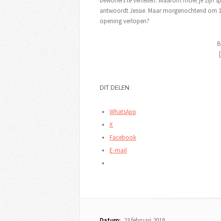
bewoners te vertellen. Waarom moet je zijn spr
antwoordt Jessie. Maar morgenochtend om 10 
opening verlopen?
B
DIT DELEN:
WhatsApp
X
Facebook
E-mail
Datum:
23 februari 2019