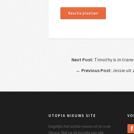
Next Post:
Timothy is in tran
←
Previous Post:
Jessie uit 
UTOPIA NIEUWS SITE
VO
Dagelijks het laatste nieuws uit en over
Utopia. Blijf op de hoogte van alle