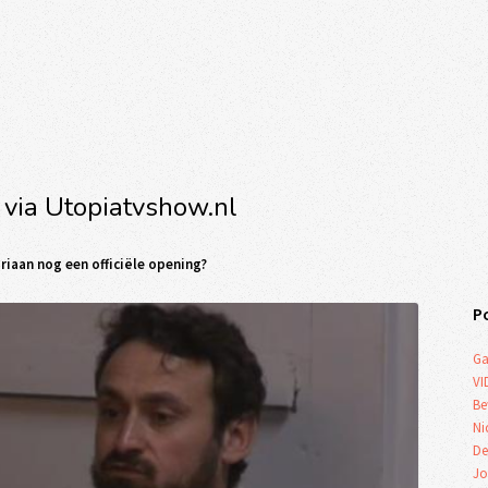
 via Utopiatvshow.nl
driaan nog een officiële opening?
P
Ga
VI
Be
Ni
De
Jo