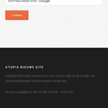
UTOPIA NIEUWS SITE
Dagelijks het laatste nieuws uit en over Utopia. Blijf op de hoogte van
alle ontwikkelingen via deze Utopia nieuws site.
Utopia is dagelijks te zien bij SBS 6 (18:00 – 19:00 uur).