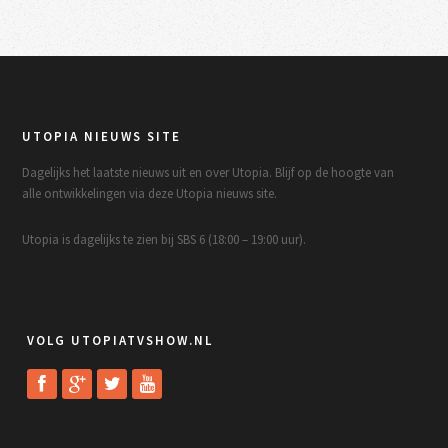
UTOPIA NIEUWS SITE
Dagelijks het laatste nieuws uit en over Utopia. Blijf op de hoogte van
alle ontwikkelingen via deze Utopia nieuws site.
Utopia is dagelijks te zien bij SBS 6 (18:00 – 19:00 uur).
VOLG UTOPIATVSHOW.NL