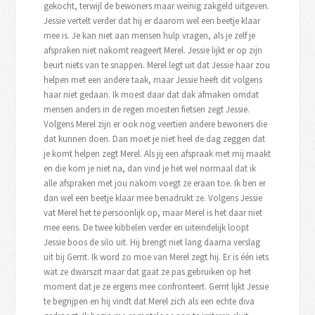
gekocht, terwijl de bewoners maar weinig zakgeld uitgeven.
Jessie vertelt verder dat hij er daarom wel een beetje klaar
mee is. Je kan niet aan mensen hulp vragen, als je zelf je
afspraken niet nakomt reageert Merel. Jessie lijkt er op zijn
beurt niets van te snappen. Merel legt uit dat Jessie haar zou
helpen met een andere taak, maar Jessie heeft dit volgens
haar niet gedaan. Ik moest daar dat dak afmaken omdat
mensen anders in de regen moesten fietsen zegt Jessie.
Volgens Merel zijn er ook nog veertien andere bewoners die
dat kunnen doen. Dan moet je niet heel de dag zeggen dat
je komt helpen zegt Merel. Als jij een afspraak met mij maakt
en die kom je niet na, dan vind je het wel normaal dat ik
alle afspraken met jou nakom voegt ze eraan toe. Ik ben er
dan wel een beetje klaar mee benadrukt ze. Volgens Jessie
vat Merel het te persoonlijk op, maar Merel is het daar niet
mee eens. De twee kibbelen verder en uiteindelijk loopt
Jessie boos de silo uit. Hij brengt niet lang daarna verslag
uit bij Gerrit. Ik word zo moe van Merel zegt hij. Er is één iets
wat ze dwarszit maar dat gaat ze pas gebruiken op het
moment dat je ze ergens mee confronteert. Gerrit lijkt Jessie
te begrijpen en hij vindt dat Merel zich als een echte diva