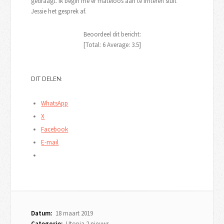
gedraagt. Ik begin me er mateloos aan te irriteren sluit
Jessie het gesprek af.
Beoordeel dit bericht:
[Total:
6
Average:
3.5
]
DIT DELEN:
WhatsApp
X
Facebook
E-mail
Datum:
18 maart 2019
Categorie:
Utopia 2 nieuws