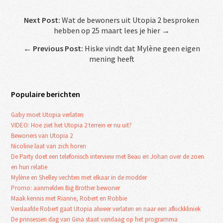
Next Post:
Wat de bewoners uit Utopia 2 besproken
hebben op 25 maart lees je hier →
←
Previous Post:
Hiske vindt dat Mylène geen eigen
mening heeft
Populaire berichten
Gaby moet Utopia verlaten
VIDEO: Hoe ziet het Utopia 2 terrein er nu uit?
Bewoners van Utopia 2
Nicoline laat van zich horen
De Party doet een telefonisch interview met Beau en Johan over de zoen
en hun relatie
Mylène en Shelley vechten met elkaar in de modder
Promo: aanmelden Big Brother bewoner
Maak kennis met Rianne, Robert en Robbie
Verslaafde Robert gaat Utopia alweer verlaten en naar een afkickkliniek
De prinsessen dag van Gina staat vandaag op het programma