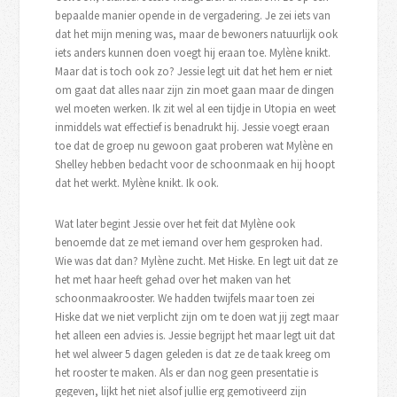
bepaalde manier opende in de vergadering. Je zei iets van
dat het mijn mening was, maar de bewoners natuurlijk ook
iets anders kunnen doen voegt hij eraan toe. Mylène knikt.
Maar dat is toch ook zo? Jessie legt uit dat het hem er niet
om gaat dat alles naar zijn zin moet gaan maar de dingen
wel moeten werken. Ik zit wel al een tijdje in Utopia en weet
inmiddels wat effectief is benadrukt hij. Jessie voegt eraan
toe dat de groep nu gewoon gaat proberen wat Mylène en
Shelley hebben bedacht voor de schoonmaak en hij hoopt
dat het werkt. Mylène knikt. Ik ook.
Wat later begint Jessie over het feit dat Mylène ook
benoemde dat ze met iemand over hem gesproken had.
Wie was dat dan? Mylène zucht. Met Hiske. En legt uit dat ze
het met haar heeft gehad over het maken van het
schoonmaakrooster. We hadden twijfels maar toen zei
Hiske dat we niet verplicht zijn om te doen wat jij zegt maar
het alleen een advies is. Jessie begrijpt het maar legt uit dat
het wel alweer 5 dagen geleden is dat ze de taak kreeg om
het rooster te maken. Als er dan nog geen presentatie is
gegeven, lijkt het niet alsof jullie erg gemotiveerd zijn