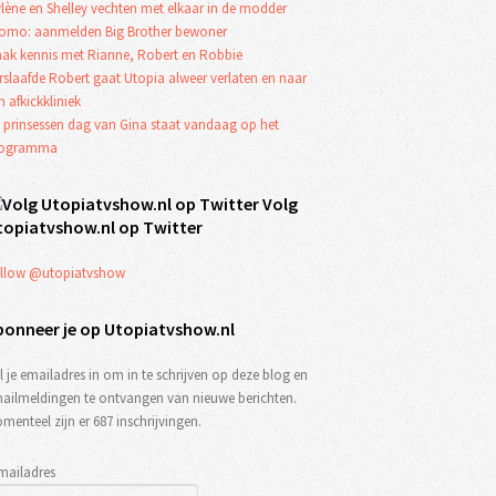
lène en Shelley vechten met elkaar in de modder
omo: aanmelden Big Brother bewoner
ak kennis met Rianne, Robert en Robbie
rslaafde Robert gaat Utopia alweer verlaten en naar
n afkickkliniek
 prinsessen dag van Gina staat vandaag op het
rogramma
Volg
topiatvshow.nl op Twitter
llow @utopiatvshow
bonneer je op Utopiatvshow.nl
l je emailadres in om in te schrijven op deze blog en
ailmeldingen te ontvangen van nieuwe berichten.
menteel zijn er 687 inschrijvingen.
mailadres