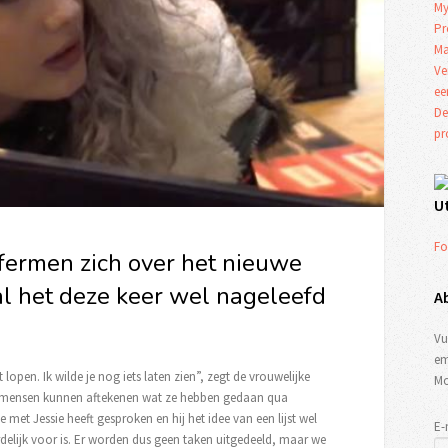
My
Pr
Ma
Ve
ee
De
p
U
Fo
fermen zich over het nieuwe
l het deze keer wel nageleefd
A
Vu
em
lopen. Ik wilde je nog iets laten zien”, zegt de vrouwelijke
Mo
op mensen kunnen aftekenen wat ze hebben gedaan qua
 met Jessie heeft gesproken en hij het idee van een lijst wel
E-
delijk voor is. Er worden dus geen taken uitgedeeld, maar we