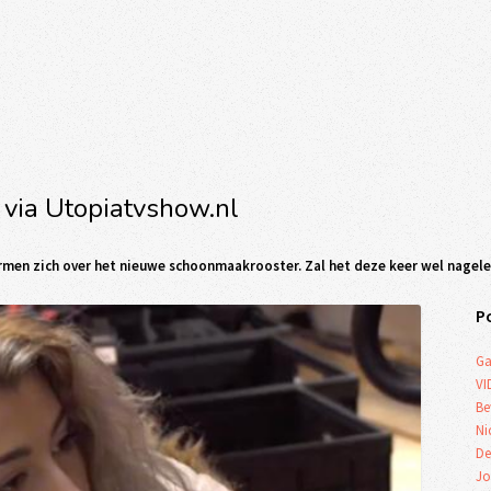
 via Utopiatvshow.nl
ermen zich over het nieuwe schoonmaakrooster. Zal het deze keer wel nage
P
Ga
VI
Be
Ni
De
Jo