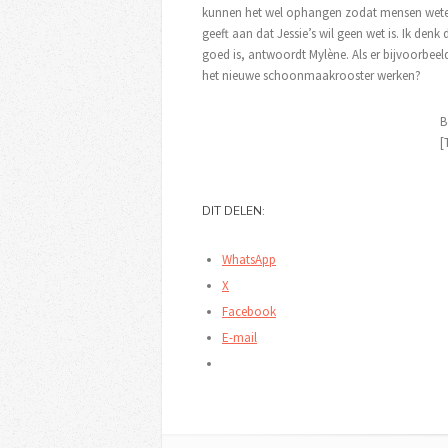
kunnen het wel ophangen zodat mensen weten
geeft aan dat Jessie’s wil geen wet is. Ik den
goed is, antwoordt Mylène. Als er bijvoorbeeld
het nieuwe schoonmaakrooster werken?
B
[
DIT DELEN:
WhatsApp
X
Facebook
E-mail