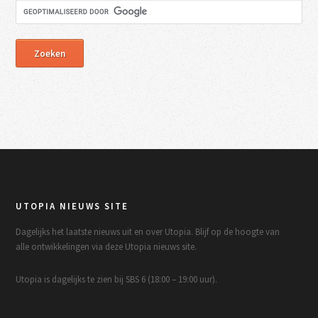
UTOPIA NIEUWS SITE
Dagelijks het laatste nieuws uit en over Utopia. Blijf op de hoogte van
alle ontwikkelingen via deze Utopia nieuws site.
Utopia is dagelijks te zien bij SBS 6 (18:00 – 19:00 uur).