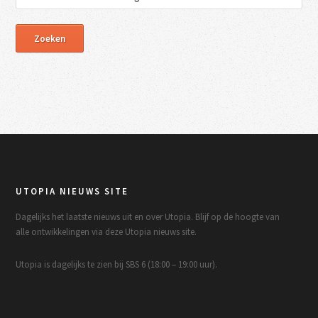
UTOPIA NIEUWS SITE
Dagelijks het laatste nieuws uit en over Utopia. Blijf op de hoogte van
alle ontwikkelingen via deze Utopia nieuws site.
Utopia is dagelijks te zien bij SBS 6 (18:00 – 19:00 uur).