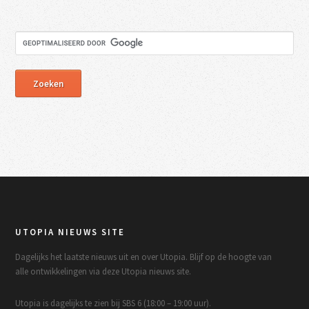
UTOPIA NIEUWS SITE
Dagelijks het laatste nieuws uit en over Utopia. Blijf op de hoogte van
alle ontwikkelingen via deze Utopia nieuws site.
Utopia is dagelijks te zien bij SBS 6 (18:00 – 19:00 uur).