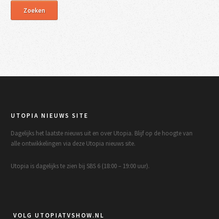
UTOPIA NIEUWS SITE
Dagelijks het laatste nieuws uit en over Utopia. Blijf op de hoogte van
alle ontwikkelingen via deze Utopia nieuws site.
Utopia is dagelijks te zien bij SBS 6 (18:00 – 19:00 uur).
VOLG UTOPIATVSHOW.NL