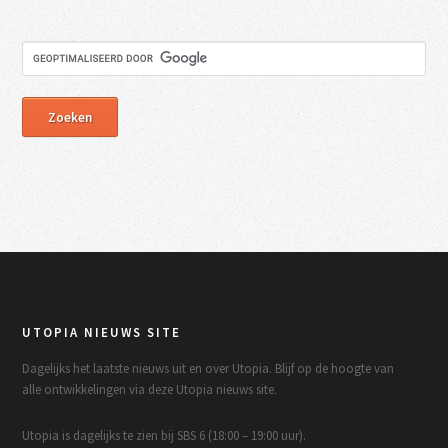
UTOPIA NIEUWS SITE
Dagelijks het laatste nieuws uit en over Utopia. Blijf op de hoogte van
alle ontwikkelingen via deze Utopia nieuws site.
Utopia is dagelijks te zien bij SBS 6 (18:00 – 19:00 uur).