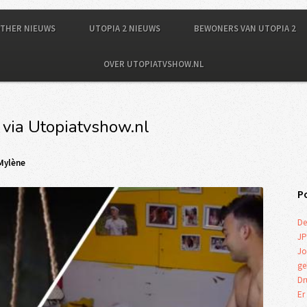
OTHER NIEUWS
UTOPIA 2 NIEUWS
BEWONERS VAN UTOPIA 2
OVER UTOPIATVSHOW.NL
 via Utopiatvshow.nl
Mylène
P
De
JP
Jo
ge
Dr
Er