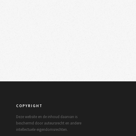
COPYRIGHT
Deze website en de inhoud daarvan is
beschermd door auteursrecht en andere
intellectuele eigendomsrechten.