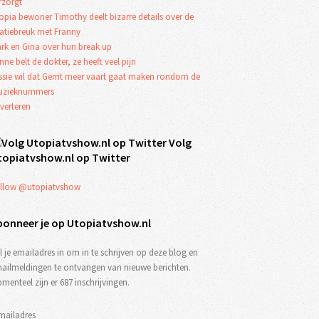
rzorgt
opia bewoner Timothy deelt bizarre details over de
latiebreuk met Franny
rk en Gina over hun break up
nne belt de dokter, ze heeft veel pijn
ssie wil dat Gerrit meer vaart gaat maken rondom de
zieknummers
verteren
Volg
topiatvshow.nl op Twitter
llow @utopiatvshow
bonneer je op Utopiatvshow.nl
l je emailadres in om in te schrijven op deze blog en
ailmeldingen te ontvangen van nieuwe berichten.
menteel zijn er 687 inschrijvingen.
mailadres