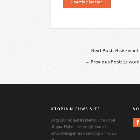
Next Post:
Hiske vindt
←
Previous Post:
Er word
UTOPIA NIEUWS SITE
VO
Dagelijks het laatste nieuws uit en over
Utopia. Blijf op de hoogte van alle
ontwikkelingen via deze Utopia nieuws
site.