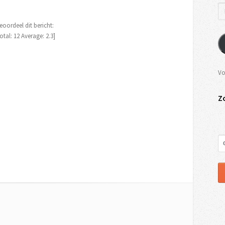
eoordeel dit bericht:
otal:
12
Average:
2.3
]
Vo
Z