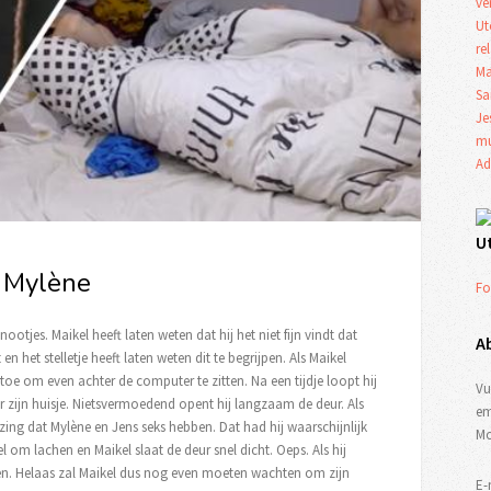
ve
Ut
re
Ma
Sa
Je
mu
Ad
U
n Mylène
Fo
nootjes. Maikel heeft laten weten dat hij het niet fijn vindt dat
A
n het stelletje heeft laten weten dit te begrijpen. Als Maikel
toe om even achter de computer te zitten. Na een tijdje loopt hij
Vu
ar zijn huisje. Nietsvermoedend opent hij langzaam de deur. Als
em
bazing dat Mylène en Jens seks hebben. Dat had hij waarschijnlijk
Mo
om lachen en Maikel slaat de deur snel dicht. Oeps. Als hij
uden. Helaas zal Maikel dus nog even moeten wachten om zijn
E-