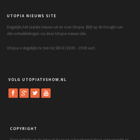
UTOPIA NIEUWS SITE
Dagelijks het laatste nieuws uit en over Utopia. Blijf op de hoogte van
alle ontwikkelingen via deze Utopia nieuws site.
Utopia is dagelijks te zien bij SBS 6 (18:00 – 19:00 uur).
VOLG UTOPIATVSHOW.NL
COPYRIGHT
Deze website en de inhoud daarvan is beschermd door auteursrecht en