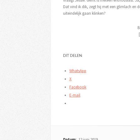
vraagt Jessie. Gerrit is meteen enthousiast. Ja,
Dat vind ik dik, zegt hij met een glimlach en
uiteindelijk gaan klinken?
B
DIT DELEN:
WhatsApp
X
Facebook
E-mail
Datum:
12 juni 2019