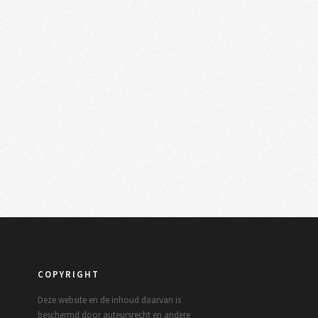
COPYRIGHT
Deze website en de inhoud daarvan is
beschermd door auteursrecht en andere