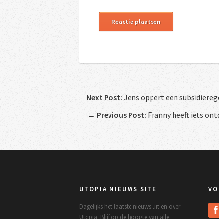
Next Post:
Jens oppert een subsidierege
←
Previous Post:
Franny heeft iets ont
UTOPIA NIEUWS SITE
VO
Dagelijks het laatste nieuws uit en over
Utopia. Blijf op de hoogte van alle