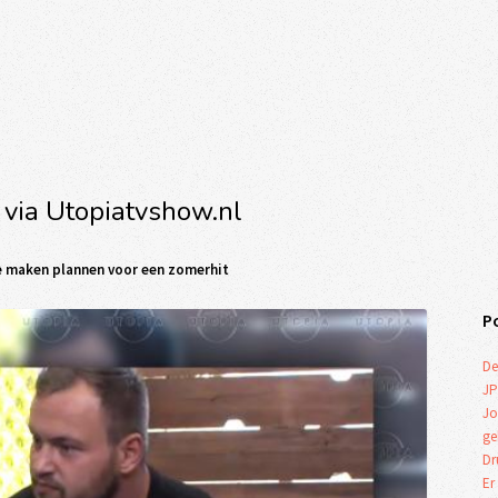
 via Utopiatvshow.nl
e maken plannen voor een zomerhit
P
De
JP
Jo
ge
Dr
Er