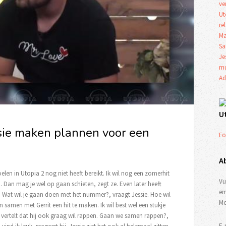
ve
Ut
re
Ma
Sa
Je
mu
Ad
U
sie maken plannen voor een
Fo
A
doelen in Utopia 2 nog niet heeft bereikt. Ik wil nog een zomerhit
Vu
. Dan mag je wel op gaan schieten, zegt ze. Even later heeft
em
. Wat wil je gaan doen met het nummer?, vraagt Jessie. Hoe wil
Mo
om samen met Gerrit een hit te maken. Ik wil best wel een stukje
rit vertelt dat hij ook graag wil rappen. Gaan we samen rappen?,
E-