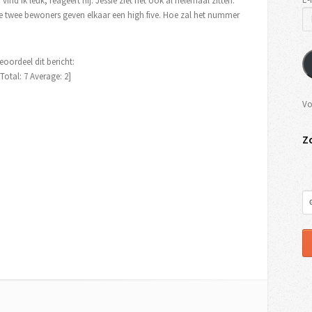
 vind ik leuk, reageert hij. Jessie ziet het ook al helemaal zitten.
 de twee bewoners geven elkaar een high five. Hoe zal het nummer
eoordeel dit bericht:
[Total:
7
Average:
2
]
Vo
Z