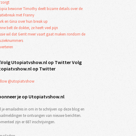
rzorgt
opia bewoner Timothy deelt bizarre details over de
latiebreuk met Franny
rk en Gina over hun break up
nne belt de dokter, ze heeft veel pijn
ssie wil dat Gerrit meer vaart gaat maken rondom de
zieknummers
verteren
Volg
topiatvshow.nl op Twitter
llow @utopiatvshow
bonneer je op Utopiatvshow.nl
l je emailadres in om in te schrijven op deze blog en
ailmeldingen te ontvangen van nieuwe berichten.
menteel zijn er 687 inschrijvingen.
mailadres