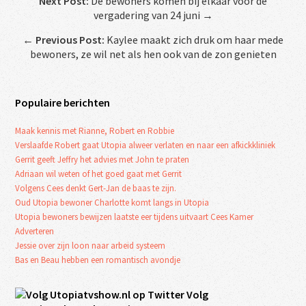
Next Post:
De bewoners komen bij elkaar voor de
vergadering van 24 juni →
←
Previous Post:
Kaylee maakt zich druk om haar mede
bewoners, ze wil net als hen ook van de zon genieten
Populaire berichten
Maak kennis met Rianne, Robert en Robbie
Verslaafde Robert gaat Utopia alweer verlaten en naar een afkickkliniek
Gerrit geeft Jeffry het advies met John te praten
Adriaan wil weten of het goed gaat met Gerrit
Volgens Cees denkt Gert-Jan de baas te zijn.
Oud Utopia bewoner Charlotte komt langs in Utopia
Utopia bewoners bewijzen laatste eer tijdens uitvaart Cees Kamer
Adverteren
Jessie over zijn loon naar arbeid systeem
Bas en Beau hebben een romantisch avondje
Volg