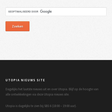
UTOPIA NIEUWS SITE
Dagelijks het laatste nieuws uit en over Utopia. Blijf op de hoogte van
alle ontwikkelingen via deze Utopia nieuws site.
Utopia is dagelijks te zien bij SBS 6 (18:00 – 19:00 uur).