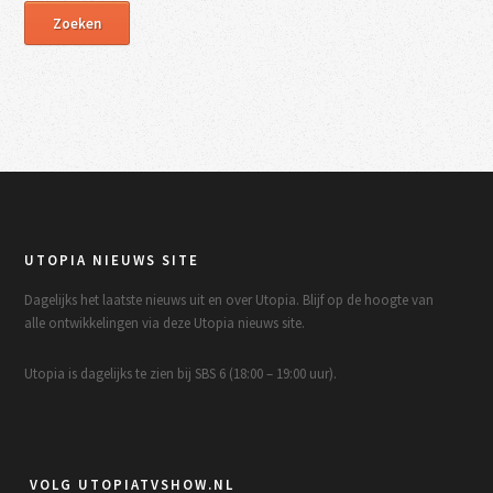
UTOPIA NIEUWS SITE
Dagelijks het laatste nieuws uit en over Utopia. Blijf op de hoogte van
alle ontwikkelingen via deze Utopia nieuws site.
Utopia is dagelijks te zien bij SBS 6 (18:00 – 19:00 uur).
VOLG UTOPIATVSHOW.NL