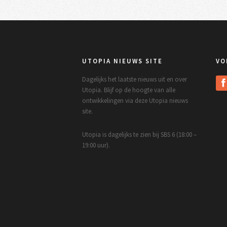
UTOPIA NIEUWS SITE
VO
Dagelijks het laatste nieuws uit en over
Utopia. Blijf op de hoogte van alle
ontwikkelingen via deze Utopia nieuws
site.
Utopia is dagelijks te zien bij SBS 6 (18:00 –
19:00 uur).