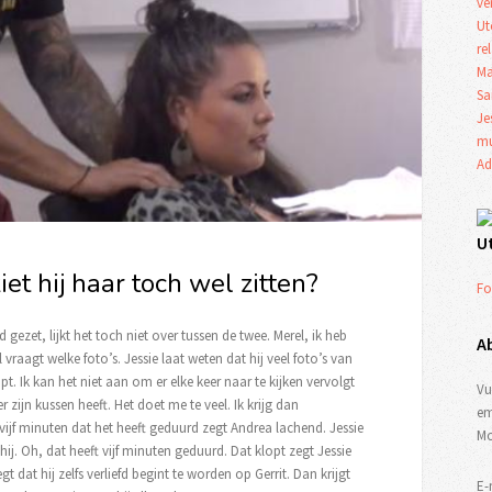
ve
Ut
re
Ma
Sa
Je
mu
Ad
U
ziet hij haar toch wel zitten?
Fo
gezet, lijkt het toch niet over tussen de twee. Merel, ik heb
A
 vraagt welke foto’s. Jessie laat weten dat hij veel foto’s van
t. Ik kan het niet aan om er elke keer naar te kijken vervolgt
Vu
r zijn kussen heeft. Het doet me te veel. Ik krijg dan
em
vijf minuten dat het heeft geduurd zegt Andrea lachend. Jessie
Mo
hij. Oh, dat heeft vijf minuten geduurd. Dat klopt zegt Jessie
gt dat hij zelfs verliefd begint te worden op Gerrit. Dan krijgt
E-