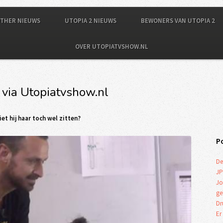
OTHER NIEUWS
UTOPIA 2 NIEUWS
BEWONERS VAN UTOPIA 2
OVER UTOPIATVSHOW.NL
 via Utopiatvshow.nl
iet hij haar toch wel zitten?
P
De
JP
Jo
ge
Dr
Er