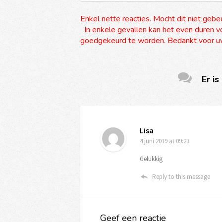
Enkel nette reacties. Mocht dit niet gebe
In enkele gevallen kan het even duren vo
goedgekeurd te worden. Bedankt voor uw
Er is
Lisa
4 juni 2019
at 09:23
Gelukkig
Reply to this message
Geef een reactie