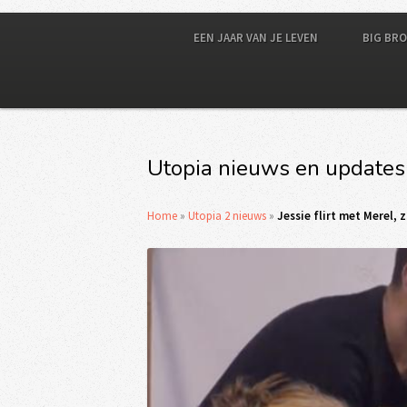
EEN JAAR VAN JE LEVEN
BIG BR
Utopia nieuws en updates
Home
»
Utopia 2 nieuws
»
Jessie flirt met Merel, z