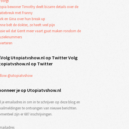
rzorgt
opia bewoner Timothy deelt bizarre details over de
latiebreuk met Franny
rk en Gina over hun break up
nne belt de dokter, ze heeft veel pijn
ssie wil dat Gerrit meer vaart gaat maken rondom de
zieknummers
verteren
Volg
topiatvshow.nl op Twitter
llow @utopiatvshow
bonneer je op Utopiatvshow.nl
l je emailadres in om in te schrijven op deze blog en
ailmeldingen te ontvangen van nieuwe berichten.
menteel zijn er 687 inschrijvingen.
mailadres