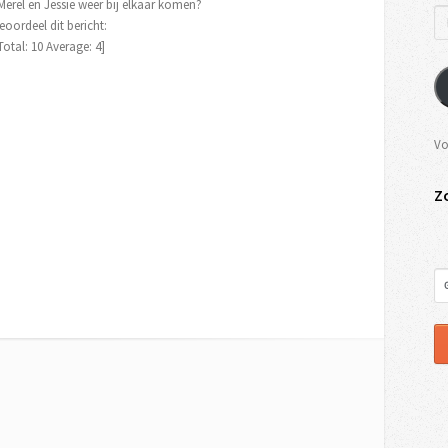
erel en Jessie weer bij elkaar komen?
eoordeel dit bericht:
Total:
10
Average:
4
]
Vo
Z