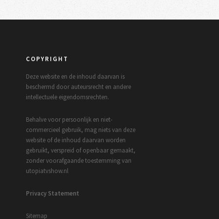
COPYRIGHT
Deze website en de inhoud daarvan is
beschermd door auteursrecht en andere
intellectuele eigendomsrechten.
Behalve voor persoonlijk en niet-
commercieel gebruik, mag niets van deze
website of de inhoud daarvan worden
gebruikt, verspreid of openbaar gemaakt,
zonder voorafgaande toestemming van
utopiatvshow.nl
Privacy Statement
Sitemap