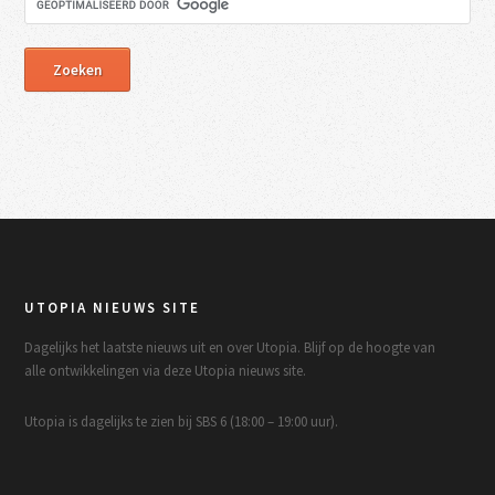
UTOPIA NIEUWS SITE
Dagelijks het laatste nieuws uit en over Utopia. Blijf op de hoogte van
alle ontwikkelingen via deze Utopia nieuws site.
Utopia is dagelijks te zien bij SBS 6 (18:00 – 19:00 uur).