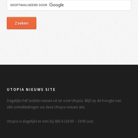
UTOPIA NIEUWS SITE
Dagelijks het laatste nieuws uit en over Utopia. Blijf op de hoogte van
alle ontwikkelingen via deze Utopia nieuws site.
Utopia is dagelijks te zien bij SBS 6 (18:00 – 19:00 uur).